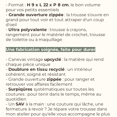
- Format :
H 9 x L 22 x P 8 cm
, le bon volume
pour vos petits essentiels
-
Grande ouverture zippée
: la trousse s'ouvre en
grand pour tout voir et tout attraper d'un coup
d'oeil
-
Ultra polyvalente
: trousse à crayons,
rangement pour le matériel de crochet, trousse
de toilette ou à maquillage
Une fabrication soignée, faite pour durer
- Canevas vintage
upcyclé
: la matière qui rend
chaque pièce unique
-
Doublure en tissu recyclé
: un intérieur
cohérent, soigné et résistant
- Grande ouverture
zippée
: pour ranger et
retrouver vos affaires facilement
-
Surpiqûres
systématiques sur toutes les
coutures : pour tenir dans le temps, même au
quotidien
- Un
SAV
à la main : une couture qui lâche, une
fermeture à revoir ? Je répare votre trousse dans
mon atelier pour qu'elle vous accompagne le plus